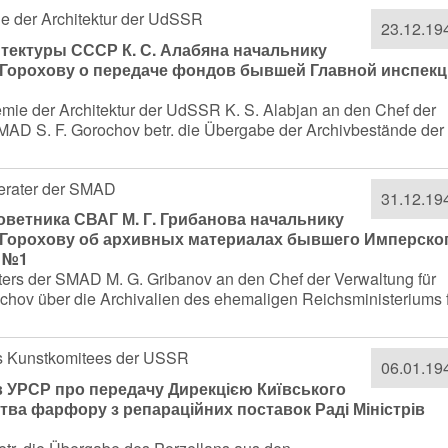
ie der Architektur der UdSSR
23.12.19
итектуры СССР К. С. Алабяна начальнику
. Горохову о передаче фондов бывшей Главной инспек
mie der Architektur der UdSSR K. S. Alabjan an den Chef der
MAD S. F. Gorochov betr. die Übergabe der Archivbestände der
n
 Berater der SMAD
31.12.19
оветника СВАГ М. Г. Грибанова начальнику
. Горохову об архивных материалах бывшего Имперско
к №1
raters der SMAD M. G. Gribanov an den Chef der Verwaltung für
hov über die Archivalien des ehemaligen Reichsministeriums 
des Kunstkomitees der USSR
06.01.19
в УРСР про передачу Дирекцією Київського
ва фарфору з репараційних поставок Раді Міністрів