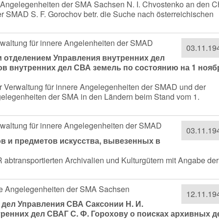
re Angelegenheiten der SMA Sachsen N. I. Chvostenko an den C
er SMAD S. F. Gorochov betr. die Suche nach österreichischen
Verwaltung für innere Angelenheiten der SMAD
03.11.19
м отделением Управления внутренних дел
в внутренних дел СВА земель по состоянию на 1 нояб
der Verwaltung für innere Angelegenheiten der SMAD und der
ngelegenheiten der SMA in den Ländern beim Stand vom 1.
Verwaltung für innere Angelegenheiten der SMAD
03.11.19
в и предметов искусства, вывезенных в
abtransportierten Archivalien und Kulturgütern mit Angabe der
nere Angelegenheiten der SMA Sachsen
12.11.19
дел Управления СВА Саксонии Н. И.
ренних дел СВАГ С. Ф. Горохову о поисках архивных д