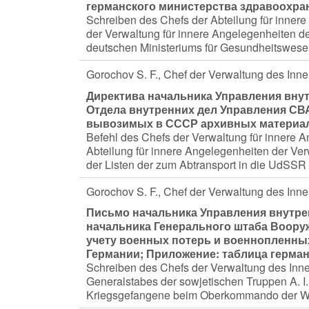
германского министерства здравоохра
Schreiben des Chefs der Abteilung für inne
der Verwaltung für innere Angelegenheiten d
deutschen Ministeriums für Gesundheitswes
Gorochov S. F., Chef der Verwaltung des In
Директива начальника Управления внут
Отдела внутренних дел Управления СВА
вывозимых в СССР архивных материа
Befehl des Chefs der Verwaltung für innere 
Abteilung für innere Angelegenheiten der Ve
der Listen der zum Abtransport in die UdSSR
Gorochov S. F., Chef der Verwaltung des In
Письмо начальника Управления внутре
начальника Генерального штаба Воору
учету военных потерь и военнопленн
Германии; Приложение: таблица герма
Schreiben des Chefs der Verwaltung des Inne
Generalstabes der sowjetischen Truppen A. I.
Kriegsgefangene beim Oberkommando der Weh