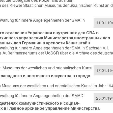
tr. die Übergabe des Porzellans aus den
on des Kiewer Staatlichen Museums der ukrainischen Kunst an 
erwaltung für innere Angelegenheiten der SMA in
11.01.19
го отделения Управления внутренних дел СВА в
Архивного управления Министерства иностранных дел
анных дел Германии в крепости Кёнигштайн
rwaltung für innere Angelegenheiten der SMA in Sachsen V. I.
es Außenministeriums der UdSSR über die Archive des deutsch
n
en Museums der westlichen und orientalischen Kunst
17.01.19
 западного и восточного искусства в городе
en Museums der westlichen und orientalischen Kunst im Jahr 19
Verwaltung für innere Angelegenheiten der SMAD
28.01.19
деятелях коммунистического и социал-
х в Главное архивное управление Министерства