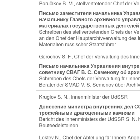
Poručikov B. M., stellvertretender Chef der 
Письмо заместителя начальника Управл
начальнику Главного архивного управ
материалах государственных деятелей
Schreiben des stellvertretenden Chefs der V
an den Chef der Hauptarchivverwaltung des 
Materialien russischer Staatsführer
Gorochov S. F., Chef der Verwaltung des In
Письмо начальника Управления внутре
советнику СВАГ В. С. Семенову об арх
Schreiben des Chefs der Verwaltung für inne
Berater der SMAD V. S. Semenov über Archiv
Kruglov S. N., Innenminister der UdSSR
Донесение министра внутренних дел СС
трофейными драгоценными камнями
Bericht des Innenministers der UdSSR S. N. K
Beuteedelsteinen
Loktev N., Chef der Abteilung für innere Ange