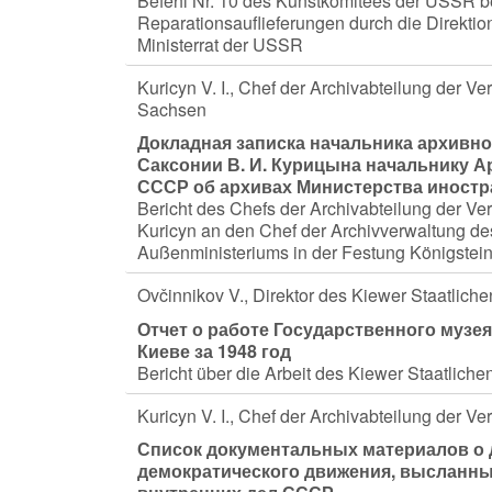
Befehl Nr. 10 des Kunstkomitees der USSR be
Reparationsauflieferungen durch die Direkti
Ministerrat der USSR
Kuricyn V. I., Chef der Archivabteilung der V
Sachsen
Докладная записка начальника архивно
Саксонии В. И. Курицына начальнику 
СССР об архивах Министерства иностр
Bericht des Chefs der Archivabteilung der Ve
Kuricyn an den Chef der Archivverwaltung d
Außenministeriums in der Festung Königstei
Ovčinnikov V., Direktor des Kiewer Staatlich
Отчет о работе Государственного музея
Киеве за 1948 год
Bericht über die Arbeit des Kiewer Staatlich
Kuricyn V. I., Chef der Archivabteilung der 
Список документальных материалов о 
демократического движения, высланны