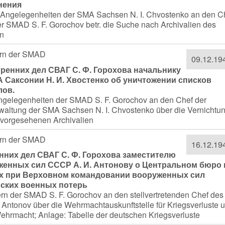
нения
re Angelegenheiten der SMA Sachsen N. I. Chvostenko an den C
er SMAD S. F. Gorochov betr. die Suche nach Archivalien des
en
nern der SMAD
09.12.19
ренних дел СВАГ С. Ф. Горохова начальнику
 Саксонии Н. И. Хвостенко об уничтожении списков
лов.
Angelegenheiten der SMAD S. F. Gorochov an den Chef der
rwaltung der SMA Sachsen N. I. Chvostenko über die Vernichtu
 vorgesehenen Archivalien
nern der SMAD
16.12.19
нних дел СВАГ С. Ф. Горохова заместителю
женных сил СССР А. И. Антонову о Центральном бюро 
ых при Верховном командовании вооруженных сил
нских военных потерь
rn der SMAD S. F. Gorochov an den stellvertretenden Chef des
 Antonov über die Wehrmachtauskunftstelle für Kriegsverluste 
rmacht; Anlage: Tabelle der deutschen Kriegsverluste