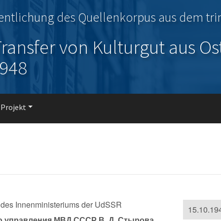
fentlichung des Quellenkorpus aus dem tr
ransfer von Kulturgut aus Os
1948
 Projekt
g des Innenministeriums der UdSSR
15.10.19
о управления МВД СССР В. Д. Стырова