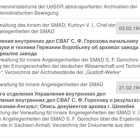
nnenministeriums der UdSSR abtransportierten Archivalien der
ldemokratischen Bewegung
rwaltung des Innern der SMAD; Kuricyn V. I., Chef der
03.02.19
Angelegenheiten der SMAD
ения внутренних дел СВАГ С. Ф. Горохова начальнику
уки и техники Германии Воробьеву об архивах завода
ериалов завода
erwaltung für innere Angelegenheiten der SMAD S. F. Gorochov
g der Errungenschaften der deutschen Wissenschaft und Techn
e“; Verzeichnis der Archivbestände der „Gustloff-Werke“
Verwaltung für innere Angelegenheiten der SMAD
21.02.19
го отделения Управления внутренних дел
ления внутренних дел СВАГ С. Ф. Горохову о результат
сонии-Ангальт; Опись документов архива г. Шенебек
eilung der Verwaltung für innere Angelegenheiten der SMAD V. I
re Angelegenheiten der SMAD S. F. Gorochov über die Ergebni
nde in Sachsen-Anhalt; Verzeichnis der Dokumente aus dem