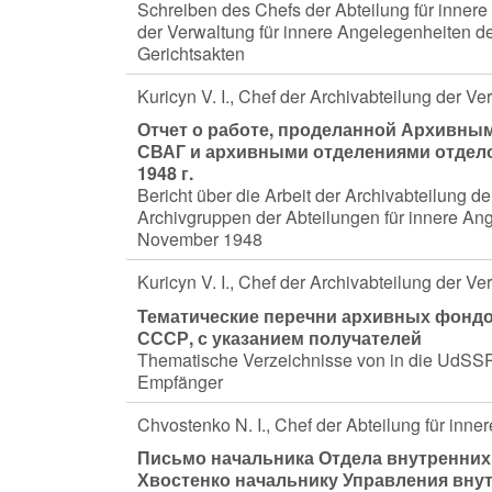
Schreiben des Chefs der Abteilung für inne
der Verwaltung für innere Angelegenheiten d
Gerichtsakten
Kuricyn V. I., Chef der Archivabteilung der 
Отчет о работе, проделанной Архивны
СВАГ и архивными отделениями отдело
1948 г.
Bericht über die Arbeit der Archivabteilung 
Archivgruppen der Abteilungen für innere A
November 1948
Kuricyn V. I., Chef der Archivabteilung der 
Тематические перечни архивных фондо
СССР, с указанием получателей
Thematische Verzeichnisse von in die UdSSR 
Empfänger
Chvostenko N. I., Chef der Abteilung für in
Письмо начальника Отдела внутренних 
Хвостенко начальнику Управления внут