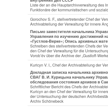
внутренних дел СССР
Liste der an die Hauptarchivverwaltung des I
Funktionäre der kommunistischen und sozia
Gorochov S. F., stellvertretender Chef der Ve
Archivabteilung der Verwaltung für innere 
Письмо заместителя начальника Управл
Управления по изучению достижений на
«Густлов-Верке»; Опись архивных мат
Schreiben des stellvertretenden Chefs der V
den Chef der Verwaltung für die Untersuchun
Vorob’ёv über die Archive der „Gustloff-Werk
Kuricyn V. I., Chef der Archivabteilung der 
Докладная записка начальника архивно
СВАГ В. И. Курицына начальнику Управ
обследования состояния архивов в Сак
Schriftlicher Bericht des Chefs der Archivabt
Kuricyn an den Chef der Verwaltung für inne
der Untersuchung der deutschen Archivbestä
Archiv Schönebeck