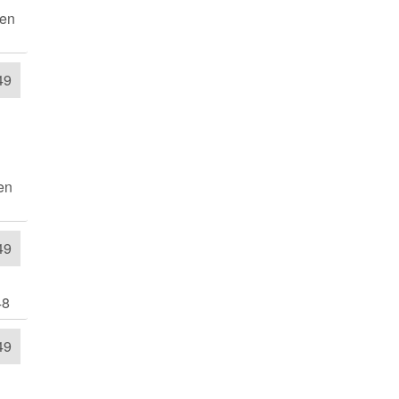
den
49
en
49
48
49