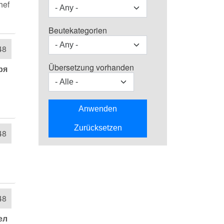
hef
Beutekategorien
48
Übersetzung vorhanden
ря
48
48
ел