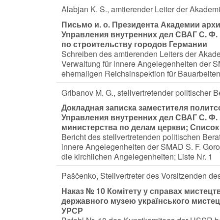
Alabjan K. S., amtierender Leiter der Akadem
Письмо и. о. Президента Академии арх
Управления внутренних дел СВАГ С. Ф
по строительству городов Германии
Schreiben des amtierenden Leiters der Akade
Verwaltung für innere Angelegenheiten der S
ehemaligen Reichsinspektion für Bauarbeite
Gribanov M. G., stellvertretender politischer
Докладная записка заместителя политс
Управления внутренних дел СВАГ С. Ф
министерства по делам церкви; Списо
Bericht des stellvertretenden politischen Be
innere Angelegenheiten der SMAD S. F. Goroc
die kirchlichen Angelegenheiten; Liste Nr. 1
Paščenko, Stellvertreter des Vorsitzenden 
Наказ № 10 Комітету у справах мистецт
державного музею українського мистецт
УРСР