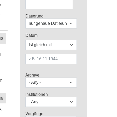
х
f
Datierung
Datum
48
Operator
g
Archive
em
Institutionen
48
х
Vorgänge