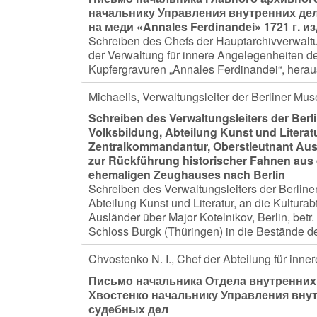
начальнику Управления внутренних дел
на меди «Annales Ferdinandei» 1721 г. и
Schreiben des Chefs der Hauptarchivverwalt
der Verwaltung für innere Angelegenheiten 
Kupfergravuren „Annales Ferdinandei“, hera
Michaelis, Verwaltungsleiter der Berliner Mu
Schreiben des Verwaltungsleiters der Berl
Volksbildung, Abteilung Kunst und Literatu
Zentralkommandantur, Oberstleutnant Ausl
zur Rückführung historischer Fahnen aus
ehemaligen Zeughauses nach Berlin
Schreiben des Verwaltungsleiters der Berline
Abteilung Kunst und Literatur, an die Kultur
Ausländer über Major Kotelnikov, Berlin, be
Schloss Burgk (Thüringen) in die Bestände 
Chvostenko N. I., Chef der Abteilung für in
Письмо начальника Отдела внутренних 
Хвостенко начальнику Управления внут
судебных дел