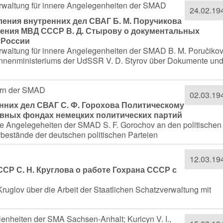
Verwaltung für innere Angelegenheiten der SMAD
24.02.19
ения внутренних дел СВАГ Б. М. Поручикова
ления МВД СССР В. Д. Стырову о документальных
 России
erwaltung für innere Angelegenheiten der SMAD B. M. Poručiko
Innenministeriums der UdSSR V. D. Styrov über Dokumente un
nern der SMAD
02.03.19
нних дел СВАГ С. Ф. Горохова Политическому
ивных фондах немецких политических партий
re Angelegeheiten der SMAD S. F. Gorochov an den politischen
bestände der deutschen politischen Parteien
12.03.19
СР С. Н. Круглова о работе Гохрана СССР с
ruglov über die Arbeit der Staatlichen Schatzverwaltung mit
lenheiten der SMA Sachsen-Anhalt; Kuricyn V. I.,