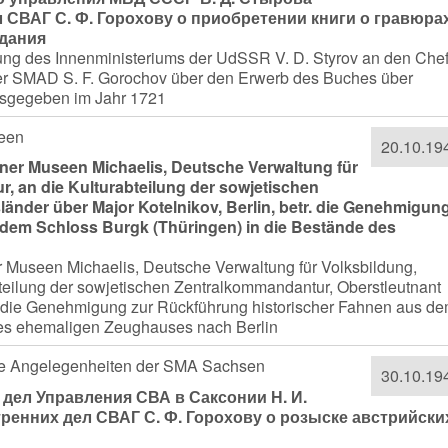
 СВАГ С. Ф. Горохову о приобретении книги о гравюра
здания
ung des Innenministeriums der UdSSR V. D. Styrov an den Che
der SMAD S. F. Gorochov über den Erwerb des Buches über
usgegeben im Jahr 1721
seen
20.10.19
iner Museen Michaelis, Deutsche Verwaltung für
r, an die Kulturabteilung der sowjetischen
änder über Major Kotelnikov, Berlin, betr. die Genehmigun
 dem Schloss Burgk (Thüringen) in die Bestände des
r Museen Michaelis, Deutsche Verwaltung für Volksbildung,
abteilung der sowjetischen Zentralkommandantur, Oberstleutnant
tr. die Genehmigung zur Rückführung historischer Fahnen aus d
des ehemaligen Zeughauses nach Berlin
nere Angelegenheiten der SMA Sachsen
30.10.19
дел Управления СВА в Саксонии Н. И.
ренних дел СВАГ С. Ф. Горохову о розыске австрийски