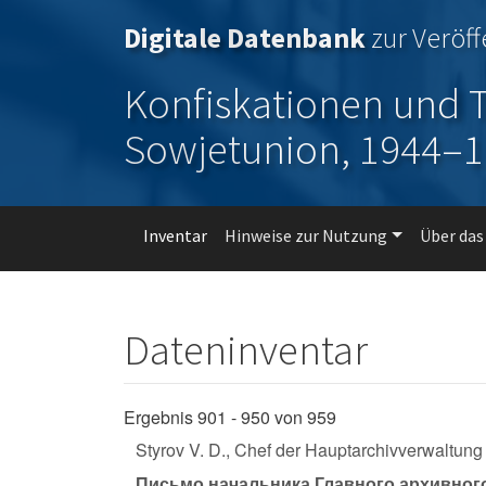
Direkt zum Inhalt
Digitale Datenbank
zur Veröf
Konfiskationen und T
Sowjetunion, 1944–
Hauptnavigation
Inventar
Hinweise zur Nutzung
Über das
Dateninventar
Ergebnis 901 - 950 von 959
Styrov V. D., Chef der Hauptarchivverwaltun
Письмо начальника Главного архивног