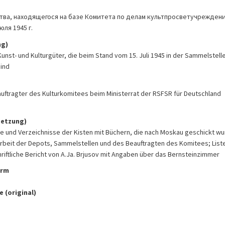
ва, находящегося на базе Комитета по делам культпросветучреждений
юля 1945 г.
ng)
unst- und Kulturgüter, die beim Stand vom 15. Juli 1945 in der Sammelstell
sind
eauftragter des Kulturkomitees beim Ministerrat der RSFSR für Deutschland
setzung)
 und Verzeichnisse der Kisten mit Büchern, die nach Moskau geschickt wu
Arbeit der Depots, Sammelstellen und des Beauftragten des Komitees; List
hriftliche Bericht von A.Ja. Brjusov mit Angaben über das Bernsteinzimmer
orm
 (original)