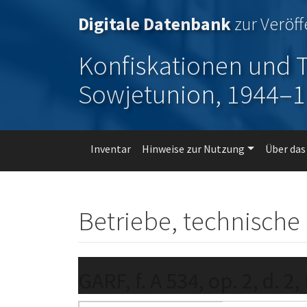
Direkt zum Inhalt
Digitale Datenbank
zur Veröf
Konfiskationen und T
Sowjetunion, 1944–
Hauptnavigation
Inventar
Hinweise zur Nutzung
Über das
Betriebe, technische
GARF, f. A 534, op. 2, d. 2,