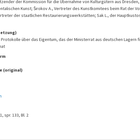
sitzender der Kommission für die Übernahme von Kulturgütern aus Dresden
entalischen Kunst; Širokov A., Vertreter des Kunstkomitees beim Rat der 
ertreter der staatlichen Restaurierungswerkstätten; Sak L., der Hauptkus
setzung)
 Protokolle über das Eigentum, das der Ministerrat aus deutschen Lagern f
hat
orm
 (original)
h
, spr. 133, Bl. 2