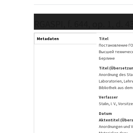
RGASPI, f. 644, op. 1, d. 4
Metadaten
Titel
Постановление ГО
Высшей техническ
Берлине
Titel (Übersetzu
Anordnung des Staa
Laboratorien, Lehr
Bibliothek aus dem
Verfasser
Stalin, I. V., Vors
Datum
Aktentitel (Über
Anordnungen und Ve
Materialien dazu