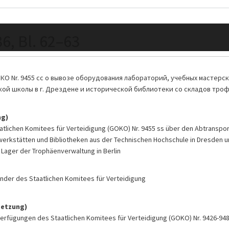
36, Bl. 62–63
КО Nr. 9455 сс о вывозе оборудования лабораторий, учебных мастерск
ой школы в г. Дрездене и исторической библиотеки со складов трофе
ng)
tlichen Komitees für Verteidigung (GOKO) Nr. 9455 ss über den Abtranspor
werkstätten und Bibliotheken aus der Technischen Hochschule in Dresden u
 Lager der Trophäenverwaltung in Berlin
itzender des Staatlichen Komitees für Verteidigung
setzung)
rfügungen des Staatlichen Komitees für Verteidigung (GOKO) Nr. 9426-94