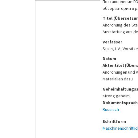
Постановление ГО
обсерватории в р
Titel (Übersetzu
Anordnung des Staa
Ausstattung aus d
Verfasser
Stalin, I. V., Vors
Datum
Aktentitel (Über
Anordnungen und Ve
Materialien dazu
Geheimhaltungss
streng geheim
Dokumentsprache
Russisch
Schriftform
Maschinenschriftlic