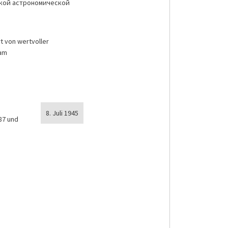
ской астрономической
t von wertvoller
dam
8. Juli 1945
87 und