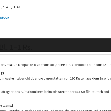
, d. 436, Bl. 61
 UdSSR
 Bl. 1–1 Rs.
замечания к справке о местонахождении 190 ящиков из эшелона № 17
ng)
 Auskunftsbericht über die Lagerstätten von 190 Kisten aus dem Eisenba
eauftragter des Kulturkomitees beim Ministerrat der RSFSR für Deutschland
setzung)
me, Protokolle, Verladescheine und Verzeichnisse der Kisten und Waggon