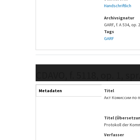
Handschriftlich
Archivsignatur
GARF, f. A 534, op. 2
Tags
GARF
CDAVO, f. 5118, op. 1, spr.
Metadaten
Titel
Акт Комиссии по 
Titel (Übersetzu
Protokoll der Komm
Verfasser