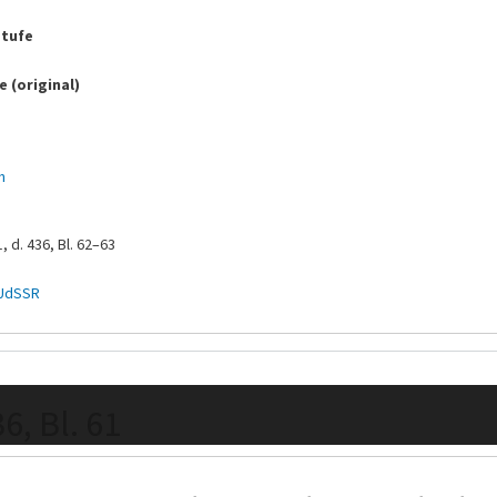
tufe
 (original)
h
, d. 436, Bl. 62–63
 UdSSR
36, Bl. 61