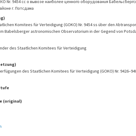
КО Nr. 9454 cc о вывозе наиболее ценного оборудованuя Бабельсберг
айоне г. Потсдама
ng)
tlichen Komitees für Verteidigung (GOKO) Nr. 9454 ss über den Abtranspor
em Babelsberger astronomischen Observatorium in der Gegend von Pots
itzender des Staatlichen Komitees für Verteidigung
setzung)
rfügungen des Staatlichen Komitees für Verteidigung (GOKO) Nr. 9426–94
tufe
 (original)
h