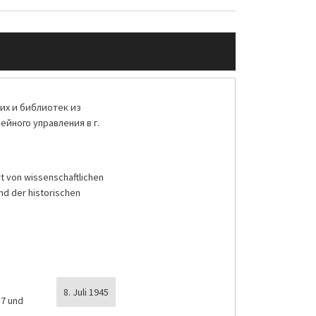
их и библиотек из
йного управления в г.
t von wissenschaftlichen
nd der historischen
8. Juli 1945
87 und