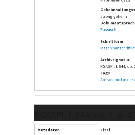
Geheimhaltungss
streng geheim
Dokumentsprache
Russisch
Schriftform
Maschinenschriftlic
Archivsignatur
RGASPI, f. 644, op. 1
Tags
Abtransport in die
RGASPI, f. 644, op. 1, d. 4
Metadaten
Titel