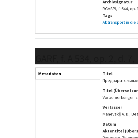
Archivsignatur
RGASPI, f. 644, op. 1
Tags
Abtransport in die
GARF, f. A 534, op. 2, d. 7,
Metadaten
Titel
Предварительные 
Titel (Übersetzu
Vorbemerkungen zum
Verfasser
Manevskij A. D., B
Datum
Aktentitel (Über
Rapporte, Telegram