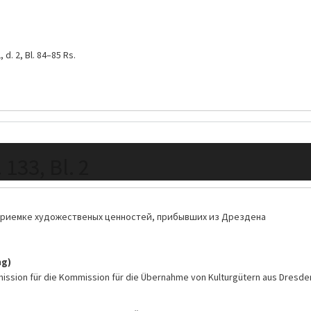
, d. 2, Bl. 84–85 Rs.
 133, Bl. 2
приемке художественых ценностей, прибывших из Дрездена
ng)
ission für die Kommission für die Übernahme von Kulturgütern aus Dresde