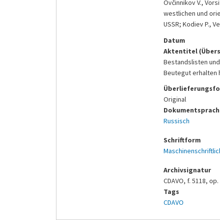
Ovčinnikov V., Vor
westlichen und ori
USSR; Kodiev P., V
Datum
Aktentitel (Über
Bestandslisten und
Beutegut erhalten 
Überlieferungsf
Original
Dokumentsprache
Russisch
Schriftform
Maschinenschriftlic
Archivsignatur
CDAVO, f. 5118, op. 1
Tags
CDAVO