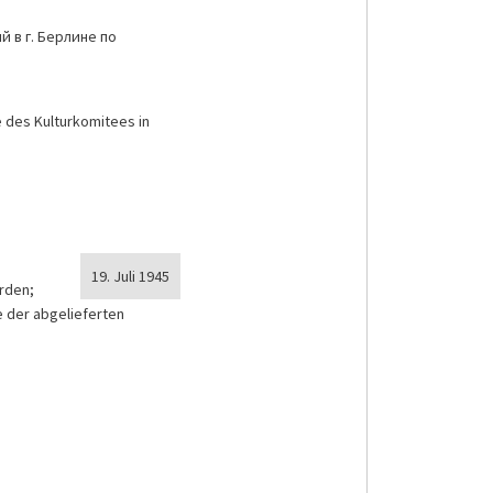
 в г. Берлине по
e des Kulturkomitees in
19. Juli 1945
rden;
e der abgelieferten