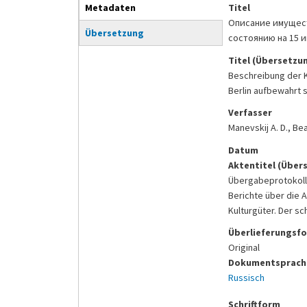
Metadaten
Titel
Описание имущест
Übersetzung
состоянию на 15 и
Titel (Übersetzu
Beschreibung der K
Berlin aufbewahrt 
Verfasser
Manevskij A. D., B
Datum
Aktentitel (Über
Übergabeprotokolle
Berichte über die 
Kulturgüter. Der sc
Überlieferungsf
Original
Dokumentsprache
Russisch
Schriftform