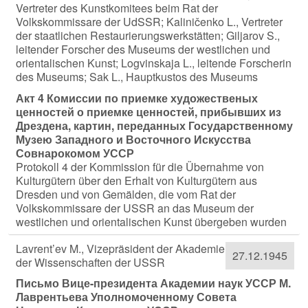
Vertreter des Kunstkomitees beim Rat der
Volkskommissare der UdSSR; Kaliničenko L., Vertreter
der staatlichen Restaurierungswerkstätten; Giljarov S.,
leitender Forscher des Museums der westlichen und
orientalischen Kunst; Logvinskaja L., leitende Forscherin
des Museums; Sak L., Hauptkustos des Museums
Акт 4 Комиссии по приемке художественых
ценностей о приемке ценностей, прибывших из
Дрездена, картин, переданных Государственному
Музею Западного и Восточного Искусства
Совнарокомом УССР
Protokoll 4 der Kommission für die Übernahme von
Kulturgütern über den Erhalt von Kulturgütern aus
Dresden und von Gemälden, die vom Rat der
Volkskommissare der USSR an das Museum der
westlichen und orientalischen Kunst übergeben wurden
Lavrent’ev M., Vizepräsident der Akademie
27.12.1945
der Wissenschaften der USSR
Письмо Вице-президента Академии наук УССР М.
Лаврентьева Уполномоченному Совета