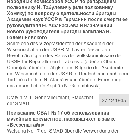
Народных Комиссаров УССР по репарациям
полковнику И. Табулевичу (или полковнику
Хомяку) по вопросу о деятельности бригады
Академии наук УССР в Германии после смерти ее
руководителя Н. Афанасьева и назначении
нового руководителя бригады капитана Н.
Голембиовского
Schreiben des Vizepräsidenten der Akademie der
Wissenschaften der USSR M. Lavrent’ev an den
Bevollmächtigten des Rates der Volkskommissare der
USSR für Reparationen I. Tabulevič (oder an Oberst
Chomjak) über die Tätigkeit der Brigade der Akademie
der Wissenschaften der USSR in Deutschland nach dem
Tod ihres Leiters N. Afans’ev und über die Ernennung
des neuen Leiters Kapitän N. Golembiovskij
Dratvin M. I., Generalleutnant, Stabschef
27.12.1945
der SMAD
Приказание СВАГ № 17 об использовании
музейных документов, находящихся в замке
«Веезенштайн»
Weisung Nr. 17 der SMAD über die Verwendung der