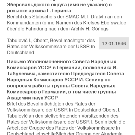
Эберсвальдского округа (имя не указано) о
розыске архива Г. Геринга
Bericht des Stabschefs der SMAD M. I. Dratvin an den
Kommandanten (ohne Namen) des Kreises Eberswalde
über die Fahndung nach dem Archiv H. Görings
Tabulevič I., Oberst, Bevollmächtigter des
12.01.1946
Rates der Volkskommissare der USSR in
Deutschland
Письмо Уполномоченного Совета Народных
Комиссаров УССР в Германии, полковника И.
Табулевича, заместителю Председателя Совета
Народных Комиссаров УССР И. Сенину по
вопросам работы группы Совета Народных
Комиссаров в Германии, в том числе группы
Академии наук УССР
Brief des Bevollmächtigten des Rates der
Volkskommissare der USSR in Deutschland Oberst I.
Tabulevič an den stellvertretenden Vorsitzenden des
Rates der Volkskommissare der USSR I. Senin betr. die
Arbeit der Gruppe des Rates der Volkskommissare in
Deutschland, einschließlich der Gruppe der Akademie