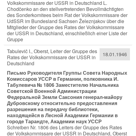
Volkskommissare der USSR in Deutschland L.
Chodčenko an den stellvertretenden Bevollmächtigten
des Sonderkomitees beim Rat der Volkskommissare der
UdSSR im Bundesland Sachsen Železnjakov über die
Mitglieder der Gruppe des Rates der Volkskommissare
der USSR in Deutschland, einschließlich einer Liste der
Gruppe
Tabulevič I., Oberst, Leiter der Gruppe des
18.01.1946
Rates der Volkskommissare der USSR in
Deutschland
Письмо Руководителя Группы Совета Народных
Комиссаров УССР в Германии, полковника И.
Табулевича № 1806 Заместителю Начальника
Советской Военной Администрации
Федеральной Земли Саксония генерал-майору
Дубровскому относительно предоставления
разрешения на передачу библиотеки,
находящейся в Лесной Академии Германии в
городе Тарандте, Академии наук УССР
Schreiben Nr. 1806 des Leiters der Gruppe des Rates
der Volkskommissare der USSR in Deutschland, Oberst