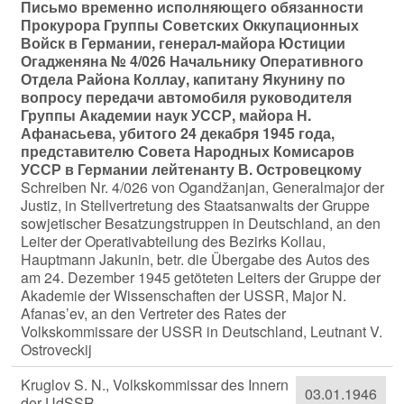
Письмо временно исполняющего обязанности
Прокурора Группы Советских Оккупационных
Войск в Германии, генерал-майора Юстиции
Огадженяна № 4/026 Начальнику Оперативного
Отдела Района Коллау, капитану Якунину по
вопросу передачи автомобиля руководителя
Группы Академии наук УССР, майора Н.
Афанасьева, убитого 24 декабря 1945 года,
представителю Совета Народных Комисаров
УССР в Германии лейтенанту В. Островецкому
Schreiben Nr. 4/026 von Ogandžanjan, Generalmajor der
Justiz, in Stellvertretung des Staatsanwalts der Gruppe
sowjetischer Besatzungstruppen in Deutschland, an den
Leiter der Operativabteilung des Bezirks Kollau,
Hauptmann Jakunin, betr. die Übergabe des Autos des
am 24. Dezember 1945 getöteten Leiters der Gruppe der
Akademie der Wissenschaften der USSR, Major N.
Afanas’ev, an den Vertreter des Rates der
Volkskommissare der USSR in Deutschland, Leutnant V.
Ostroveckij
Kruglov S. N., Volkskommissar des Innern
03.01.1946
der UdSSR