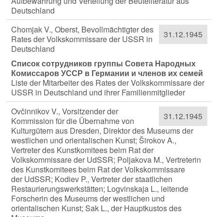
Aufbewahrung und Verteilung der Beuteliteratur aus
Deutschland
Chomjak V., Oberst, Bevollmächtigter des
31.12.1945
Rates der Volkskommissare der USSR in
Deutschland
Список сотрудников группы Совета Народных
Комиссаров УССР в Германии и членов их семей
Liste der Mitarbeiter des Rates der Volkskommissare der
USSR in Deutschland und ihrer Familienmitglieder
Ovčinnikov V., Vorsitzender der
31.12.1945
Kommission für die Übernahme von
Kulturgütern aus Dresden, Direktor des Museums der
westlichen und orientalischen Kunst; Širokov A.,
Vertreter des Kunstkomitees beim Rat der
Volkskommissare der UdSSR; Poljakova M., Vertreterin
des Kunstkomitees beim Rat der Volkskommissare
der UdSSR; Kodiev P., Vertreter der staatlichen
Restaurierungswerkstätten; Logvinskaja L., leitende
Forscherin des Museums der westlichen und
orientalischen Kunst; Sak L., der Hauptkustos des