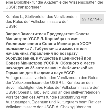
eine Bibliothek für die Akademie der Wissenschaften der
USSR transportieren
Korniec L., Stellverteter des Vorsitzenden
29.12.1945
des Rates der Volkskommissare der
USSR
Запрос Заместителя Председателя Совета
Министров УССР Л. Корнийца на имя
Уполномоченного Совета Министров УССР
полковника И. Табулевича и заместителя
начальника Управления по возврату
оборудования, имущества и ценностей при
Совете Министров УССР A. Обозного о месте
нахождения 35 автомашин с библиотекой из
Германии для Академии наук УССР
Anfrage des stellvertretenden Vorsitzenden des Rates
der Volkskommissare der USSR L. Korniec an den
Bevollmächtigten des Rates der Volkskommissare der
USSR Oberst I. Tabulevič und an den stellvertretenden
Vorsitzenden des Amts für die Rückführung von
Ausrüstungen, Eigentum und Kulturgütern beim Rat der
Volkskommissare der USSR A. Oboznyj über den