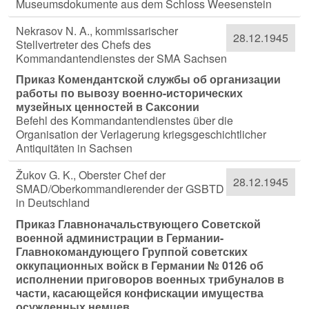
Museumsdokumente aus dem Schloss Weesenstein
Nekrasov N. A., kommissarischer
28.12.1945
Stellvertreter des Chefs des
Kommandantendienstes der SMA Sachsen
Приказ Комендантской службы об организации
работы по вывозу военно-исторических
музейных ценностей в Саксонии
Befehl des Kommandantendienstes über die
Organisation der Verlagerung kriegsgeschichtlicher
Antiquitäten in Sachsen
Žukov G. K., Oberster Chef der
28.12.1945
SMAD/Oberkommandierender der GSBTD
in Deutschland
Приказ Главноначальствующего Советской
военной администрации в Германии-
Главнокомандующего Группой советских
оккупационных войск в Германии № 0126 об
исполнении приговоров военных трибуналов в
части, касающейся конфискации имущества
осужденных немцев