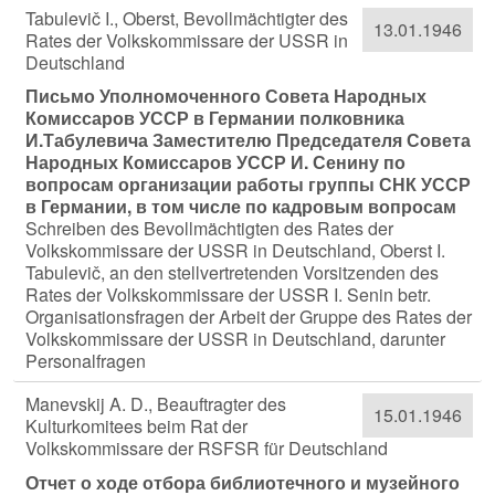
Tabulevič I., Oberst, Bevollmächtigter des
13.01.1946
Rates der Volkskommissare der USSR in
Deutschland
Письмо Уполномоченного Совета Народных
Комиссаров УССР в Германии полковника
И.Табулевича Заместителю Председателя Совета
Народных Комиссаров УССР И. Сенину по
вопросам организации работы группы СНК УССР
в Германии, в том числе по кадровым вопросам
Schreiben des Bevollmächtigten des Rates der
Volkskommissare der USSR in Deutschland, Oberst I.
Tabulevič, an den stellvertretenden Vorsitzenden des
Rates der Volkskommissare der USSR I. Senin betr.
Organisationsfragen der Arbeit der Gruppe des Rates der
Volkskommissare der USSR in Deutschland, darunter
Personalfragen
Manevskij A. D., Beauftragter des
15.01.1946
Kulturkomitees beim Rat der
Volkskommissare der RSFSR für Deutschland
Отчет о ходе отбора библиотечного и музейного