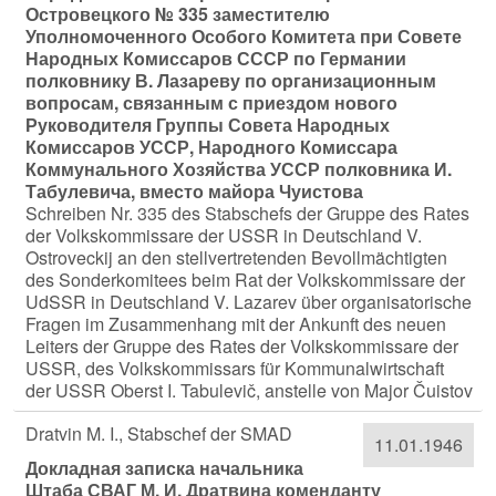
Островецкого № 335 заместителю
Уполномоченного Особого Комитета при Совете
Народных Комиссаров СССР по Германии
полковнику В. Лазареву по организационным
вопросам, связанным с приездом нового
Руководителя Группы Совета Народных
Комиссаров УССР, Народного Комиссара
Коммунального Хозяйства УССР полковника И.
Табулевича, вместо майора Чуистова
Schreiben Nr. 335 des Stabschefs der Gruppe des Rates
der Volkskommissare der USSR in Deutschland V.
Ostroveckij an den stellvertretenden Bevollmächtigten
des Sonderkomitees beim Rat der Volkskommissare der
UdSSR in Deutschland V. Lazarev über organisatorische
Fragen im Zusammenhang mit der Ankunft des neuen
Leiters der Gruppe des Rates der Volkskommissare der
USSR, des Volkskommissars für Kommunalwirtschaft
der USSR Oberst I. Tabulevič, anstelle von Major Čuistov
Dratvin M. I., Stabschef der SMAD
11.01.1946
Докладная записка начальника
Штаба СВАГ М. И. Дратвина коменданту