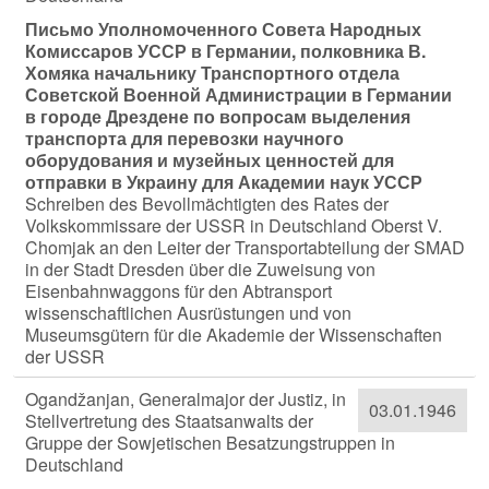
Письмо Уполномоченного Совета Народных
Комиссаров УССР в Германии, полковника В.
Хомяка начальнику Транспортного отдела
Советской Военной Администрации в Германии
в городе Дрездене по вопросам выделения
транспорта для перевозки научного
оборудования и музейных ценностей для
отправки в Украину для Академии наук УССР
Schreiben des Bevollmächtigten des Rates der
Volkskommissare der USSR in Deutschland Oberst V.
Chomjak an den Leiter der Transportabteilung der SMAD
in der Stadt Dresden über die Zuweisung von
Eisenbahnwaggons für den Abtransport
wissenschaftlichen Ausrüstungen und von
Museumsgütern für die Akademie der Wissenschaften
der USSR
Ogandžanjan, Generalmajor der Justiz, in
03.01.1946
Stellvertretung des Staatsanwalts der
Gruppe der Sowjetischen Besatzungstruppen in
Deutschland