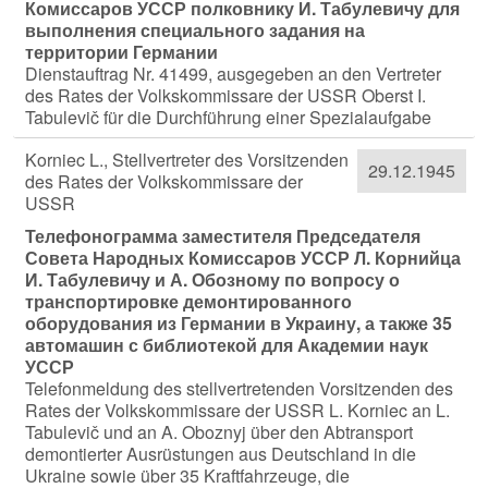
Комиссаров УССР полковнику И. Табулевичу для
выполнения специального задания на
территории Германии
Dienstauftrag Nr. 41499, ausgegeben an den Vertreter
des Rates der Volkskommissare der USSR Oberst I.
Tabulevič für die Durchführung einer Spezialaufgabe
Korniec L., Stellvertreter des Vorsitzenden
29.12.1945
des Rates der Volkskommissare der
USSR
Телефонограмма заместителя Председателя
Совета Народных Комиссаров УССР Л. Корнийца
И. Табулевичу и А. Обозному по вопросу о
транспортировке демонтированного
оборудования из Германии в Украину, а также 35
автомашин с библиотекой для Академии наук
УССР
Telefonmeldung des stellvertretenden Vorsitzenden des
Rates der Volkskommissare der USSR L. Korniec an L.
Tabulevič und an A. Oboznyj über den Abtransport
demontierter Ausrüstungen aus Deutschland in die
Ukraine sowie über 35 Kraftfahrzeuge, die