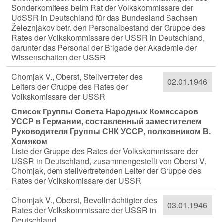
Sonderkomitees beim Rat der Volkskommissare der
UdSSR in Deutschland für das Bundesland Sachsen
Železnjakov betr. den Personalbestand der Gruppe des
Rates der Volkskommissare der USSR in Deutschland,
darunter das Personal der Brigade der Akademie der
Wissenschaften der USSR
Chomjak V., Oberst, Stellvertreter des
02.01.1946
Leiters der Gruppe des Rates der
Volkskomissare der USSR
Список Группы Совета Народных Комиссаров
УССР в Германии, составленный заместителем
Руководителя Группы СНК УССР, полковником В.
Хомяком
Liste der Gruppe des Rates der Volkskommissare der
USSR in Deutschland, zusammengestellt von Oberst V.
Chomjak, dem stellvertretenden Leiter der Gruppe des
Rates der Volkskomissare der USSR
Chomjak V., Oberst, Bevollmächtigter des
03.01.1946
Rates der Volkskommissare der USSR in
Deutschland