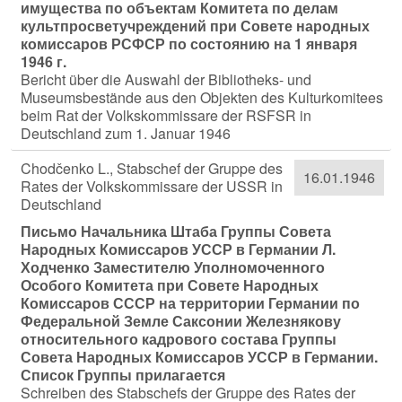
имущества по объектам Комитета по делам
культпросветучреждений при Совете народных
комиссаров РСФСР по состоянию на 1 января
1946 г.
Bericht über die Auswahl der Bibliotheks- und
Museumsbestände aus den Objekten des Kulturkomitees
beim Rat der Volkskommissare der RSFSR in
Deutschland zum 1. Januar 1946
Chodčenko L., Stabschef der Gruppe des
16.01.1946
Rates der Volkskommissare der USSR in
Deutschland
Письмо Начальника Штаба Группы Совета
Народных Комиссаров УССР в Германии Л.
Ходченко Заместителю Уполномоченного
Особого Комитета при Совете Народных
Комиссаров СССР на территории Германии по
Федеральной Земле Саксонии Железнякову
относительного кадрового состава Группы
Совета Народных Комиссаров УССР в Германии.
Список Группы прилагается
Schreiben des Stabschefs der Gruppe des Rates der