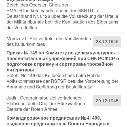
Befehl des Obersten Chefs der
SMAD/Oberkommandierenden der GSBTD in
Deutschland Nr. 0126 über die Vollstreckung der Urteile
der Militärtribunale betr. die Konfiskation des Eigentums
der Verurteilten
Morozov I., Stellvertreter des Vorsitzenden
28.12.1945
des Kulturkomitees
Приказ № 149 по Комитету по делам культурно-
просветительных учреждений при СНК РСФСР о
подготовке к приему и сортировке трофейной
литературы
Befehl Nr. 149 des Kulturkomitees beim Rat der
Volkskommissare der RSFSR betr. die Vorbereitung der
Annahme und Sortierung der Beuteliteratur
Judin, Generalmajor, stellvertretender
29.12.1945
Stabschef beim Chef der Rückwärtigen
Dienste der Roten Armee
Командировочное предписание № 41499,
выданное представителю Совета Народных