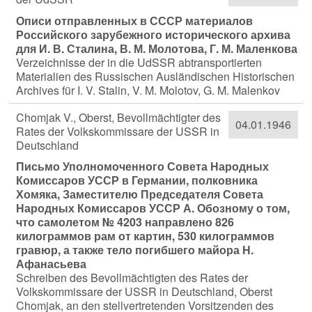
Описи отправленных в СССР материалов
Российского зарубежного исторического архива
для И. В. Сталина, В. М. Молотова, Г. М. Маленкова
Verzeichnisse der in die UdSSR abtransportierten
Materialien des Russischen Ausländischen Historischen
Archives für I. V. Stalin, V. M. Molotov, G. M. Malenkov
Chomjak V., Oberst, Bevollmächtigter des
04.01.1946
Rates der Volkskommissare der USSR in
Deutschland
Письмо Уполномоченного Совета Народных
Комиссаров УССР в Германии, полковника
Хомяка, Заместителю Председателя Совета
Народных Комиссаров УССР А. Обозному о том,
что самолетом № 4203 направлено 826
килограммов рам от картин, 530 килограммов
гравюр, а также тело погибшего майора Н.
Афанасьева
Schreiben des Bevollmächtigten des Rates der
Volkskommissare der USSR in Deutschland, Oberst
Chomjak, an den stellvertretenden Vorsitzenden des