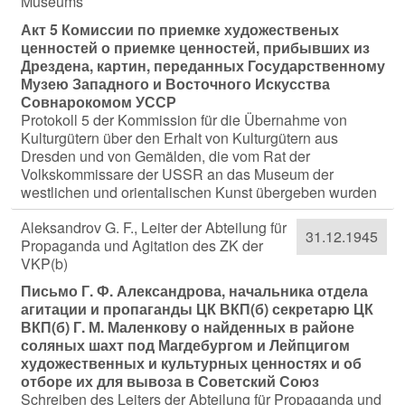
Museums
Акт 5 Комиссии по приемке художественых
ценностей о приемке ценностей, прибывших из
Дрездена, картин, переданных Государственному
Музею Западного и Восточного Искусства
Совнарокомом УССР
Protokoll 5 der Kommission für die Übernahme von
Kulturgütern über den Erhalt von Kulturgütern aus
Dresden und von Gemälden, die vom Rat der
Volkskommissare der USSR an das Museum der
westlichen und orientalischen Kunst übergeben wurden
Аleksandrov G. F., Leiter der Abteilung für
31.12.1945
Propaganda und Agitation des ZK der
VKP(b)
Письмо Г. Ф. Александрова, начальника отдела
агитации и пропаганды ЦК ВКП(б) секретарю ЦК
ВКП(б) Г. М. Маленкову о найденных в районе
соляных шахт под Магдебургом и Лейпцигом
художественных и культурных ценностях и об
отборе их для вывоза в Советский Союз
Schreiben des Leiters der Abteilung für Propaganda und