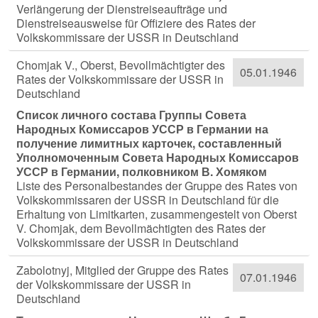
Verlängerung der Dienstreiseaufträge und
Dienstreiseausweise für Offiziere des Rates der
Volkskommissare der USSR in Deutschland
Chomjak V., Oberst, Bevollmächtigter des
05.01.1946
Rates der Volkskommissare der USSR in
Deutschland
Список личного состава Группы Совета
Народных Комиссаров УССР в Германии на
получение лимитных карточек, составленный
Уполномоченным Совета Народных Комиссаров
УССР в Германии, полковником В. Хомяком
Liste des Personalbestandes der Gruppe des Rates von
Volkskommissaren der USSR in Deutschland für die
Erhaltung von Limitkarten, zusammengestelt von Oberst
V. Chomjak, dem Bevollmächtigten des Rates der
Volkskommissare der USSR in Deutschland
Zabolotnyj, Mitglied der Gruppe des Rates
07.01.1946
der Volkskommissare der USSR in
Deutschland