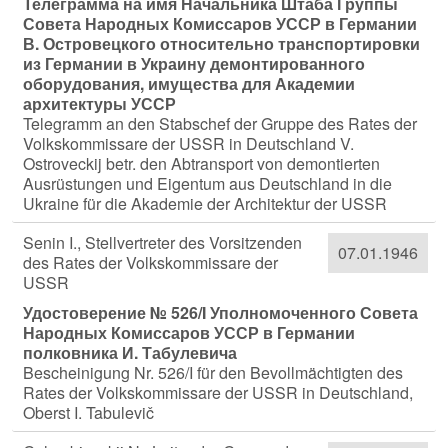
Телеграмма на имя Начальника Штаба Группы
Совета Народных Комиссаров УССР в Германии
В. Островецкого относительно транспортировки
из Германии в Украину демонтированного
оборудования, имущества для Академии
архитектуры УССР
Telegramm an den Stabschef der Gruppe des Rates der
Volkskommissare der USSR in Deutschland V.
Ostroveckij betr. den Abtransport von demontierten
Ausrüstungen und Eigentum aus Deutschland in die
Ukraine für die Akademie der Architektur der USSR
Senin I., Stellvertreter des Vorsitzenden
07.01.1946
des Rates der Volkskommissare der
USSR
Удостоверение № 526/I Уполномоченного Совета
Народных Комиссаров УССР в Германии
полковника И. Табулевича
Bescheinigung Nr. 526/I für den Bevollmächtigten des
Rates der Volkskommissare der USSR in Deutschland,
Oberst I. Tabulevič