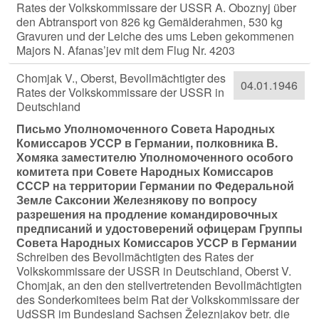
Rates der Volkskommissare der USSR A. Oboznyj über
den Abtransport von 826 kg Gemälderahmen, 530 kg
Gravuren und der Leiche des ums Leben gekommenen
Majors N. Afanas’jev mit dem Flug Nr. 4203
Chomjak V., Oberst, Bevollmächtigter des
04.01.1946
Rates der Volkskommissare der USSR in
Deutschland
Письмо Уполномоченного Совета Народных
Комиссаров УССР в Германии, полковника В.
Хомяка заместителю Уполномоченного особого
комитета при Совете Народных Комиссаров
СССР на территории Германии по Федеральной
Земле Саксонии Железнякову по вопросу
разрешения на продление командировочных
предписаний и удостоверений офицерам Группы
Совета Народных Комиссаров УССР в Германии
Schreiben des Bevollmächtigten des Rates der
Volkskommissare der USSR in Deutschland, Oberst V.
Chomjak, an den den stellvertretenden Bevollmächtigten
des Sonderkomitees beim Rat der Volkskommissare der
UdSSR im Bundesland Sachsen Železnjakov betr. die