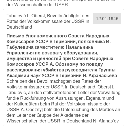
der Wissenschaften der USSR
Tabulevič I., Oberst, Bevollmächtigter des
12.01.1946
Rates der Volkskommissare der USSR in
Deutschland
Письмо Уполномоченного Совета Народных
Комиссаров УССР в Германии, полковника И.
Табулевича заместителю Начальника
Управления по возврату оборудования,
имущества и ценностей при Совете Народных
Комиссаров УССР А. Обозному по поводу
расследования убийства руководителя Группы
Академии наук УССР в Германии Н. Афанасьева
Schreiben des Bevollmächtigten des Rates der
Volkskommissare der USSR in Deutschland, Oberst I.
Tabulevič, an den stellvertretenden Leiter der Verwaltung
für die Rückführung von Ausrüstungen, Eigentum und
der Kulturgütern beim Rat der Volkskommissare der
USSR A. Oboznyj betr. die Untersuchung des Mordes an
dem Leiter der Gruppe der Akademie der
Wissenschaften der USSR in Deutschland N. Afanas’ev