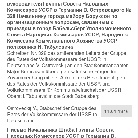
руководителя Группы Совета Народных
Комиссаров УССР в Германии В. Островецкого №
328 Начальнику города майору Борухсон по
организационным вопросам, связанным с
приездом в город Бабельсберг Уполномоченного
Совета Народных Комиссаров УССР, Народного
Комиссара Коммунального Хозяйства УССР
полковника И. Табулевича
Schreiben Nr. 328 des amtierenden Leiters der Gruppe
des Rates der Volkskommissare der USSR in
Deutschland V. Ostroveckij an den Stadtkommandanten
Major Boruchson über organisatorische Fragen im
Zusammenhang mit der Ankunft des Bevollmächtigten
des Rates der Volkskommissare der USSR und
Volkskommissars für Kommunalwirtschaft der USSR
Oberst I. Tabulevič in die Stadt Babelsberg
Ostroveckij V., Stabschef der Gruppe des
11.01.1946
Rates der Volkskommissare der USSR in
Deutschland
Письмо Начальника Штаба Группы Совета
Народных Комиссаров УССР в Германии В.