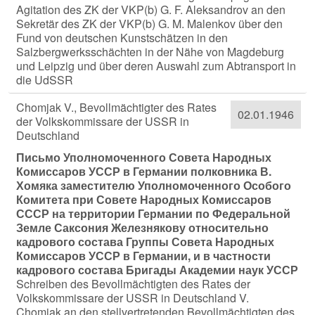
Agitation des ZK der VKP(b) G. F. Aleksandrov an den
Sekretär des ZK der VKP(b) G. M. Malenkov über den
Fund von deutschen Kunstschätzen in den
Salzbergwerksschächten in der Nähe von Magdeburg
und Leipzig und über deren Auswahl zum Abtransport in
die UdSSR
Chomjak V., Bevollmächtigter des Rates
02.01.1946
der Volkskommissare der USSR in
Deutschland
Письмо Уполномоченного Совета Народных
Комиссаров УССР в Германии полковника В.
Хомяка заместителю Уполномоченного Особого
Комитета при Совете Народных Комиссаров
СССР на территории Германии по Федеральной
Земле Саксония Железнякову относительно
кадрового состава Группы Совета Народных
Комиссаров УССР в Германии, и в частности
кадрового состава Бригады Академии наук УССР
Schreiben des Bevollmächtigten des Rates der
Volkskommissare der USSR in Deutschland V.
Chomjak an den stellvertretenden Bevollmächtigten des