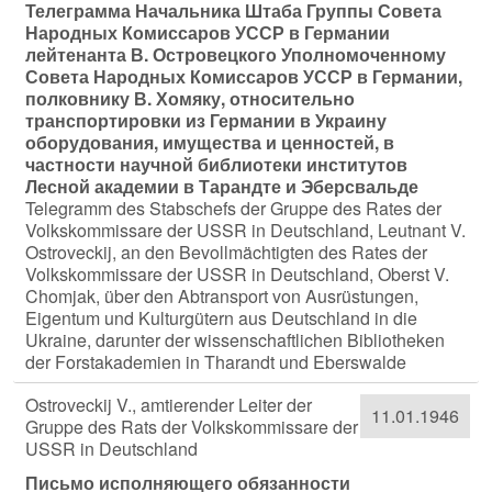
Телеграмма Начальника Штаба Группы Совета
Народных Комиссаров УССР в Германии
лейтенанта В. Островецкого Уполномоченному
Совета Народных Комиссаров УССР в Германии,
полковнику В. Хомяку, относительно
транспортировки из Германии в Украину
оборудования, имущества и ценностей, в
частности научной библиотеки институтов
Лесной академии в Тарандте и Эберсвальде
Telegramm des Stabschefs der Gruppe des Rates der
Volkskommissare der USSR in Deutschland, Leutnant V.
Ostroveckij, an den Bevollmächtigten des Rates der
Volkskommissare der USSR in Deutschland, Oberst V.
Chomjak, über den Abtransport von Ausrüstungen,
Eigentum und Kulturgütern aus Deutschland in die
Ukraine, darunter der wissenschaftlichen Bibliotheken
der Forstakademien in Tharandt und Eberswalde
Ostroveckij V., amtierender Leiter der
11.01.1946
Gruppe des Rats der Volkskommissare der
USSR in Deutschland
Письмо исполняющего обязанности