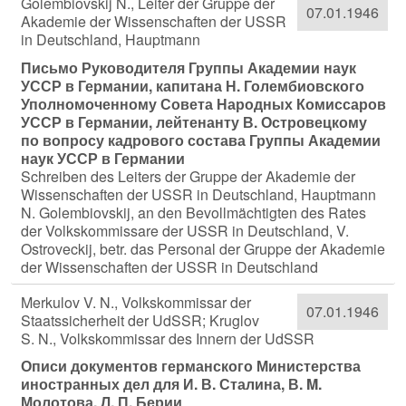
Golembiovskij N., Leiter der Gruppe der
07.01.1946
Akademie der Wissenschaften der USSR
in Deutschland, Hauptmann
Письмо Руководителя Группы Академии наук
УССР в Германии, капитана Н. Голембиовского
Уполномоченному Совета Народных Комиссаров
УССР в Германии, лейтенанту В. Островецкому
по вопросу кадрового состава Группы Академии
наук УССР в Германии
Schreiben des Leiters der Gruppe der Akademie der
Wissenschaften der USSR in Deutschland, Hauptmann
N. Golembiovskij, an den Bevollmächtigten des Rates
der Volkskommissare der USSR in Deutschland, V.
Ostroveckij, betr. das Personal der Gruppe der Akademie
der Wissenschaften der USSR in Deutschland
Merkulov V. N., Volkskommissar der
07.01.1946
Staatssicherheit der UdSSR; Kruglov
S. N., Volkskommissar des Innern der UdSSR
Описи документов германского Министерства
иностранных дел для И. В. Сталина, В. M.
Молотова, Л. П. Берии